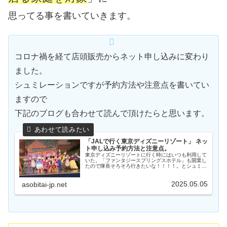
思ってる事を書いていきます。
コロナ禍を経て店頭販売からネット申し込みに変わり
ました。
シュミレーションですが予約方法や注意点を書いてい
ますので
下記のブログも合わせて読んで頂けたらと思います。
「JALで行く東京ディズニーリゾート」 ネッ
ト申し込み予約方法と注意点。
東京ディズニーリゾートに行く時にはいつも利用して
いた。「ファンタジースプリングスホテル」も開業し
たので隊長そろそろ行きたいな！！！！。とシュミレ
ーションと妄想だけはしている今日このごろ（笑）。
妄想ではありますが もし行くとなるとの旅行代金
2025.05.05
と...
asobitai-jp.net