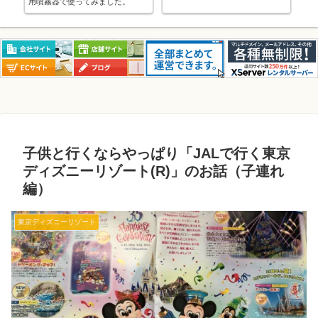
用噴霧器で使ってみました。
っ
子供と行くならやっぱり「JALで行く東京
ディズニーリゾート(R)」のお話（子連れ
編）
東京ディズニーリゾート