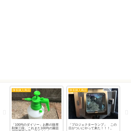
隊長購入商品
隊長購入商品
隊
で
「100均のダイソー」お酢の除草
「プロジェクターランプ」 この
「1
)」
剤第三段。これまた100均の園芸
日がついにやって来た！！！。
剤