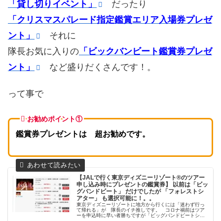
「貸し切りイベント」
だったり
「クリスマスパレード指定鑑賞エリア入場券プレゼ
ント」
それに
隊長お気に入りの
「ビックバンビート鑑賞券プレゼ
ント」
など盛りだくさんです！。
って事で
お勧めポイント①
鑑賞券プレゼントは 超お勧めです。
【JALで行く東京ディズニーリゾート®のツアー
申し込み時にプレゼントの鑑賞券】 以前は「ビッ
グバンドビート」 だけでしたが 「フォレストシ
アター」 も選択可能に！。。
東京ディズニーリゾートに地方から行くには「迷わず行っ
て帰れる」が 隊長のイチ推しです。 コロナ禍前はツア
ーを申込時に早い者勝ちですが「ビッグバンドビートショ
ー鑑賞券」のプレゼントがありました。ですがコロナ禍な