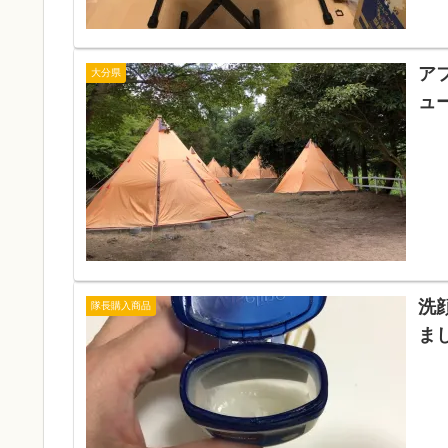
ア
大分県
ュ
洗
隊長購入商品
ま