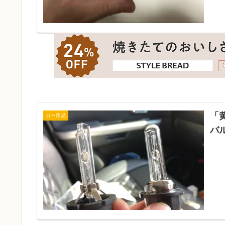
「
カー用品
バ