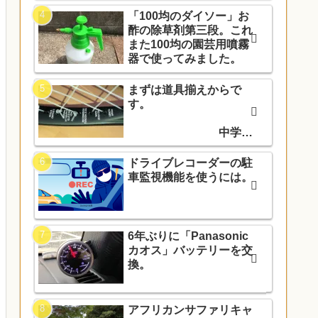
「100均のダイソー」お
酢の除草剤第三段。これ
また100均の園芸用噴霧
器で使ってみました。
まずは道具揃えからで
す。
中学入
学でソフトテニス部に入
部しました。
ドライブレコーダーの駐
車監視機能を使うには。
6年ぶりに「Panasonic
カオス」バッテリーを交
換。
アフリカンサファリキャ