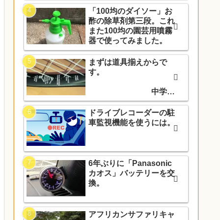
「100均のダイソー」お
酢の除草剤第三段。これ
また100均の園芸用噴霧
器で使ってみました。
まずは道具揃えからで
す。
中学入
学でソフトテニス部に入
部しました。
ドライブレコーダーの駐
車監視機能を使うには。
6年ぶりに「Panasonic
カオス」バッテリーを交
換。
アフリカンサファリキャ