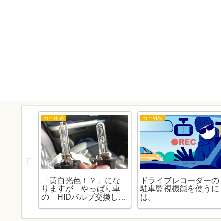
カー用品
カー用品
ャッチ
「黄白光色！？」にな
ドライブレコーダーの
まし
りますが やっぱり車
駐車監視機能を使うに
の HIDバルブ交換しま
は。
す！。