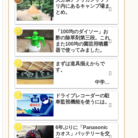
リ内にあるキャンプ場ま
とめ。
「100均のダイソー」お
酢の除草剤第三段。これ
また100均の園芸用噴霧
器で使ってみました。
まずは道具揃えからで
す。
中学入
学でソフトテニス部に入
部しました。
ドライブレコーダーの駐
車監視機能を使うには。
6年ぶりに「Panasonic
カオス」バッテリーを交