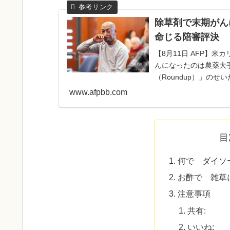
除草剤で末期がん
命じる陪審評決
【8月11日 AFP】
んになったのは農薬大手
（Roundup）」の
億...
www.afpbb.com
目
何で ダイソ
お酢で 雑草
注意事項
共有:
いいね: