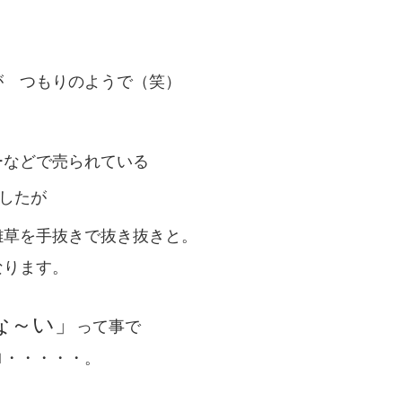
が つもりのようで（笑）
ーなどで売られている
したが
雑草を手抜きで抜き抜きと。
なります。
な～い」
って事で
ロ・・・・・。