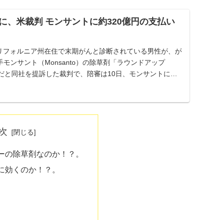
に、米裁判 モンサントに約320億円の支払い
米カリフォルニア州在住で末期がんと診断されている男性が、が
モンサント（Monsanto）の除草剤「ラウンドアップ
せいだと同社を提訴した裁判で、陪審は10日、モンサントに約2
次
ーの除草剤なのか！？。
に効くのか！？。