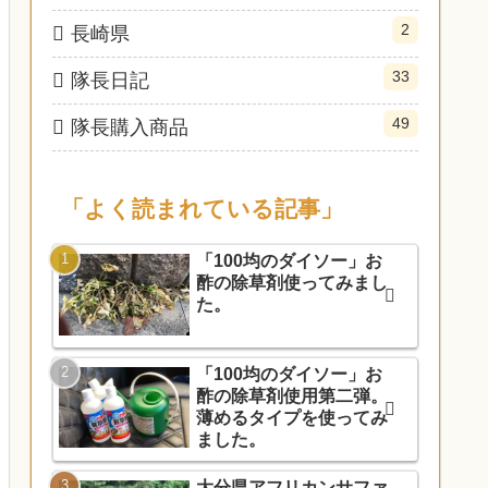
2
長崎県
33
隊長日記
49
隊長購入商品
「よく読まれている記事」
「100均のダイソー」お
酢の除草剤使ってみまし
た。
「100均のダイソー」お
酢の除草剤使用第二弾。
薄めるタイプを使ってみ
ました。
大分県アフリカンサファ