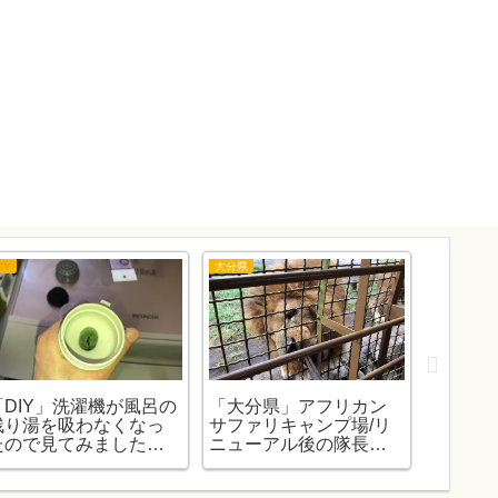
IY
大分県
隊長購入商
「DIY」洗濯機が風呂の
「大分県」アフリカン
「100
残り湯を吸わなくなっ
サファリキャンプ場/リ
酢の除
たので見てみましたが
ニューアル後の隊長再
した。
予想外の結末でした。
まとめ。