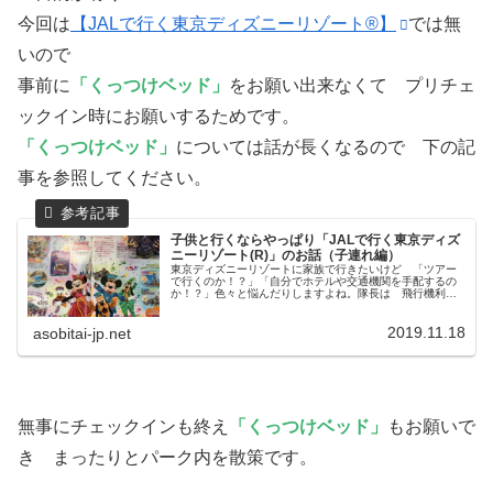
今回は
【JALで行く東京ディズニーリゾート®】
では無
いので
事前に
「くっつけベッド」
をお願い出来なくて プリチェ
ックイン時にお願いするためです。
「くっつけベッド」
については話が長くなるので 下の記
事を参照してください。
子供と行くならやっぱり「JALで行く東京ディズ
ニーリゾート(R)」のお話（子連れ編）
東京ディズニーリゾートに家族で行きたいけど 「ツアー
で行くのか！？」「自分でホテルや交通機関を手配するの
か！？」色々と悩んだりしますよね。隊長は 飛行機利用
って事もあり 今まで東京ディズニーリゾートに行く時は
ほぼ ほぼほぼ です。1度だ...
2019.11.18
asobitai-jp.net
無事にチェックインも終え
「くっつけベッド」
もお願いで
き まったりとパーク内を散策です。