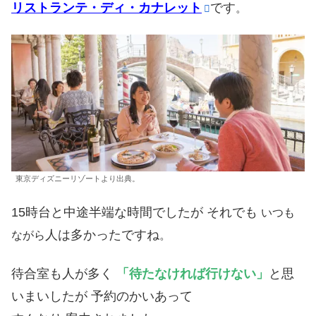
リストランテ・ディ・カナレット
です
。
東京ディズニーリゾートより出典。
15時台と中途半端な時間でしたが それでも
いつも
人は多かったですね
ながら
。
待合室も人が多く
「待たなければ行けない」
と思
いまいしたが 予約のかいあって