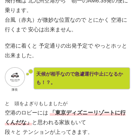
飛行機は 北九州空港から 朝一のAM6:35発の便に
乗ります
。
台風（赤丸）が微妙な位置なので とにかく 空港に
行くまで 安心は出来ません
。
空港に着くと 予定通りの出発予定で やっとホッと
出来ました
。
天候が相手なので急遽運行中止になるか
も！？。
隊長
と 頭をよぎりもしましたが
空港のロビーには
「東京ディズニーリゾートに行
くんだな」
と思われる家族もいて
段々と テンションが上ってきます
。