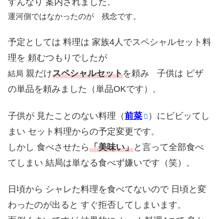
すんなり 案内されました
。
運河側ではなかったのが 残念です。
予定としては 料理は 家族4人でスペシャルセット料
理を 頼むつもりでしたが
親だけ
スペシャルセット
を頼み
子供は ピザ
結局
の単品を頼みました（単品OKです）
。
子供が 見たことのない料理（
前菜
）にビビッてし
まい セット料理からの予定変更です
。
しかし 食べさせたら
「美味い」
と言って全部食べ
てしまい 結局は単なる食べず嫌いです（笑）
。
日頃から シャレた料理を食べてないので 日頃と変
わったのが出ると すぐ拒否してしまいます
。