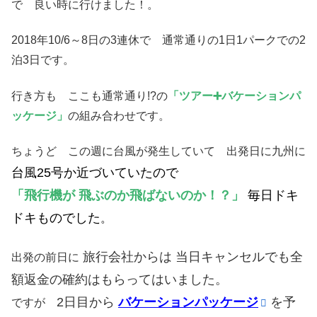
で 良い時に行けました！。
2018年10/6～8日の3連休で 通常通りの1日1パークでの2
泊3日です。
行き方も ここも通常通り!?の
「ツアー➕バケーションパ
ッケージ」
の組み合わせです。
ちょうど この週に台風が発生していて 出発日に九州に
台風25号か近づいていたので
「飛行機が 飛ぶのか飛ばないのか！？」
毎日ドキ
ドキものでした
。
旅行会社からは 当日キャンセルでも全
出発の前日に
額返金の
確約はもらってはいました。
2日目から
バケーションパッケージ
を予
ですが