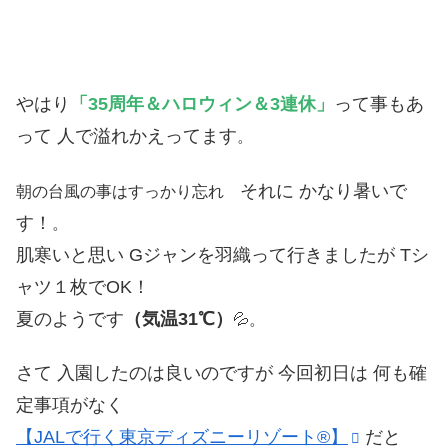
やはり
「35周年＆ハロウィン＆3連休」
って事もあ
って 人で溢れかえってます
。
それに かなり暑いで
朝の台風の事はすっかり忘れ
す！
。
肌寒いと思い Gジャンを羽織って行きましたが Tシ
ャツ１枚でOK！
夏のようです
（気温31℃）
💦。
さて 入園したのは良いのですが
今回初日は 何も確
定事項がなく
【JALで行く東京ディズニーリゾート®】
だと