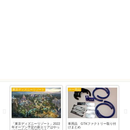
隊長購入商品
隊長購入商品
取り付
まずは道具揃えからで
「プロジェクターランプ」 この
す。
日がついにやって来た！！！。