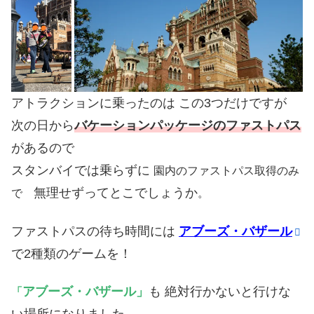
アトラクションに乗ったのは この3つだけですが
次の日から
バケーションパッケージのファストパス
があるので
スタンバイでは乗らずに
園内のファストパス取得のみ
無理せずってとこでしょうか
で
。
ファストパスの待ち時間には
アブーズ・バザール
で2種類のゲームを！
アブーズ・バザール
」
も 絶対行かないと行けな
「