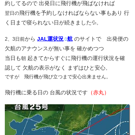
約してるので 出発日に飛行機が飛ばなければ
飛行機を予約しなければならない事もあり
行
翌日の
く日まで寝られない日が続きました
💦。
から
JAL運状況
航
のサイトで 出発便の
2、3日前
欠航のアナウンスが無い事を 確かめつつ
当日も
起きてからすぐに飛行機の運行状況を確
朝
認して 欠航の表示がなく まずはひと安心
。
ですが 飛行機が飛び立つまで安心出来ません。
飛行機に乗る日の 台風の状況です
（赤丸）