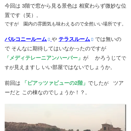
今回は 3階で窓から見る景色は 相変わらず微妙な位
置です（笑）
。
ですが 園内の雰囲気も味わえるので全然いい場所です。
バルコニールーム
や
テラスルーム
では無いの
で そんなに期待してはいなかったのですが
メディテレーニアンハーバー」
が かろうじて
「
で
見えますし いい部屋ではないでしょうか
すが
。
前回は
「ピアッツァビューの2階」
でした
ツア
が
ーだと この棟なのでしょうか！？
。