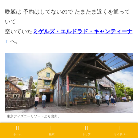
晩飯は 予約はしてないので たまたま近くを通って
いて
空いていた
ミゲルズ・エルドラド・キャンティーナ
へ
。
東京ディズニーリゾートより出典。
その途中で
パフォーマー
が書いたのでしょう
ホーム
検索
トップ
サイドバー