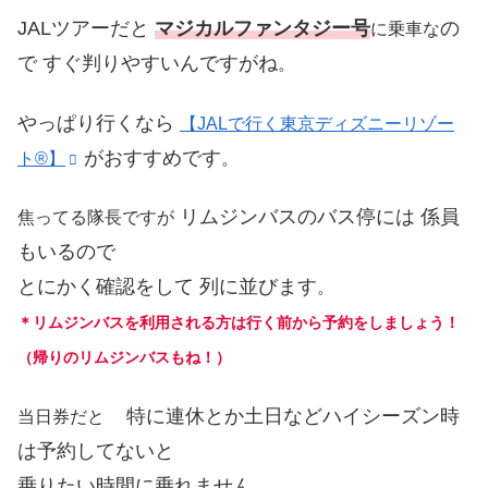
JALツアーだと
マジカルファンタジー号
の
に乗車な
で すぐ判りやすいんですがね
。
やっぱり行くなら
【JALで行く東京ディズニーリゾー
がおすすめです
ト®】
。
リムジンバスのバス停には 係員
焦ってる隊長ですが
もいるので
とにかく確認をして 列に並びます
。
＊リムジンバスを利用される方は行く前から予約をしましょう！
（帰りのリムジンバスもね！）
特に連休とか土日などハイシーズン時
当日券だと
は予約してないと
乗りたい時間に乗れません
。