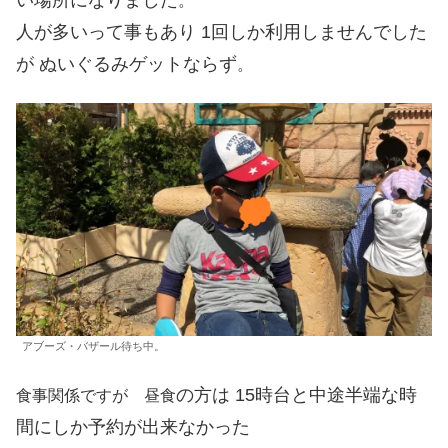
い場所になりました
。
人が多いって事もあり 1回しか利用しませんでした
が ぬいぐるみゲットならず
。
アブーズ・バザール待ち中。
の方は 15時台と中途半端な時
食事関係ですが 昼食
間にしか予約が出来なかった