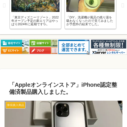
あ
「東京ディズニーリゾート」2022
「DIY」洗濯機が風呂の残り湯を
「
年オープン予定の新エリアはやっ
吸わなくなったので見てみました
日
ぱり2024年に延期です💦。
が予想外の結末でした。
「Appleオンラインストア」iPhone認定整
備済製品購入しました。
隊長購入商品