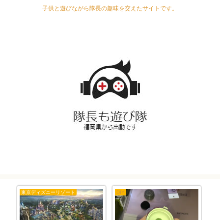
子供と遊びながら隊長の趣味を交えたサイトです。
東京ディズニーリゾート
DIY
隊