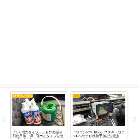
隊長購入商品
DIY
東
交
「100均のダイソー」お酢の除草
「ワゴンR/MH85S」スズキ・ワゴ
「東
剤使用第二弾。薄めるタイプを使
ンRへのナビ移植手順と注意点
年