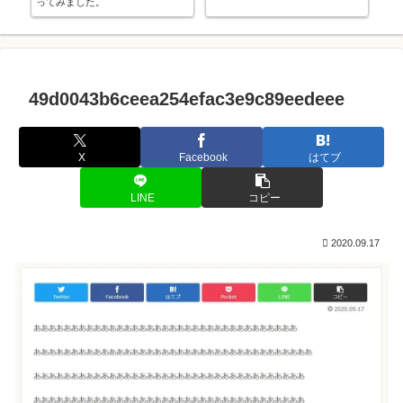
ってみました。
ぱり
49d0043b6ceea254efac3e9c89eedeee
X
Facebook
はてブ
LINE
コピー
2020.09.17