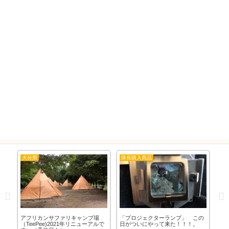
大分県
隊長購入商品
東
交
アフリカンサファリキャンプ場
「プロジェクターランプ」 この
デ
（TeePee)2021年リニューアルで
日がついにやって来た！！！。
グ