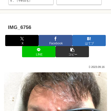
す。（予約日も）
て
IMG_6756
X
Facebook
はてブ
LINE
コピー
2023.09.16