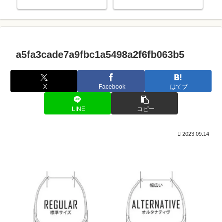
す。（
a5fa3cade7a9fbc1a5498a2f6fb063b5
X
Facebook
はてブ
LINE
コピー
2023.09.14