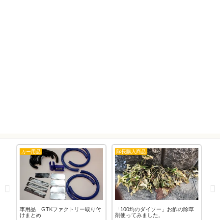
カー用品
隊長購入商品
大分県
車用品 GTKファクトリー取り付
「100均のダイソー」お酢の除草
アフリ
けまとめ
剤使ってみました。
（Tee