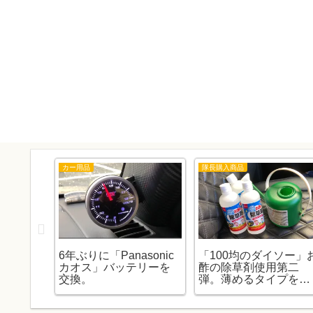
カー用品
隊長購入商品
5S」ス
6年ぶりに「Panasonic
「100均のダイソー」
へのナビ
カオス」バッテリーを
酢の除草剤使用第二
点
交換。
弾。薄めるタイプを使
ってみました。