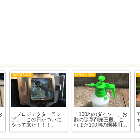
隊長購入商品
隊長購入商品
お
「プロジェクターラン
「100均のダイソー」お
プ」 この日がついに
酢の除草剤第三段。こ
やって来た！！！。
れまた100均の園芸用噴
（
霧器で使ってみまし
た。