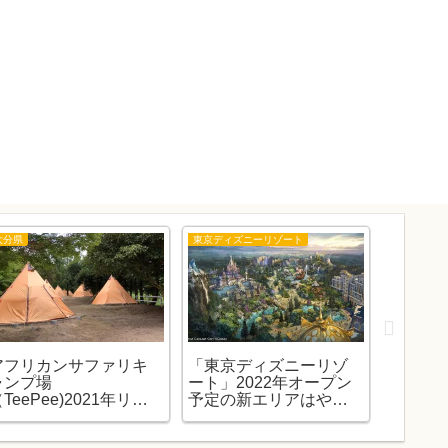
大分県
東京ディズニーリゾート
東京ディズ
アフリカンサファリキ
「東京ディズニーリゾ
ディズ
ャンプ場
ート」2022年オープン
「ショ
TeePee)2021年リニ
予定の新エリアはやっ
リーサ
ューアルです。（予約
ぱり2024年に延期です
してた
日も）
💦。