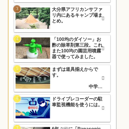
大分県アフリカンサファ
リ内にあるキャンプ場ま
とめ。
「100均のダイソー」お
酢の除草剤第三段。これ
また100均の園芸用噴霧
器で使ってみました。
まずは道具揃えからで
す。
中学入
学でソフトテニス部に入
部しました。
ドライブレコーダーの駐
車監視機能を使うには。
6年ぶりに「Panasonic