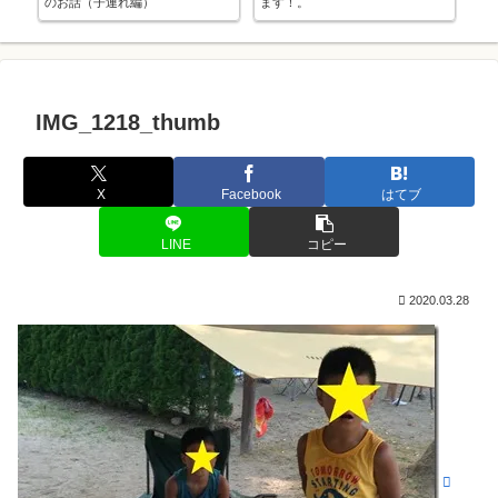
のお話（子連れ編）
ます！。
ぱり
IMG_1218_thumb
X
Facebook
はてブ
LINE
コピー
2020.03.28