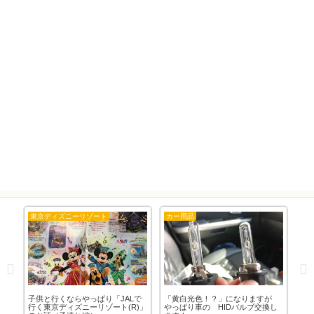
東京ディズニーリゾート
カー用品
東
ワゴ
子供と行くならやっぱり「JALで
「黄白光色！？」になりますが
「東
行く東京ディズニーリゾート(R)」
やっぱり車の HIDバルブ交換し
年