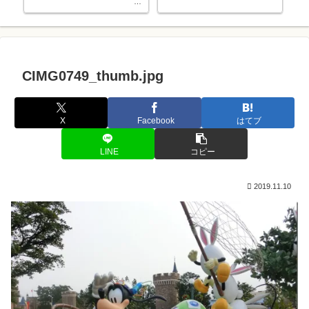
用
中学入学でソフトテニス部に入部
しました。
CIMG0749_thumb.jpg
X
Facebook
はてブ
LINE
コピー
2019.11.10