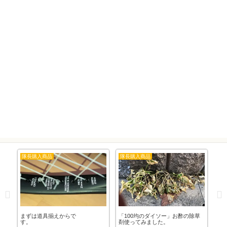
隊長購入商品
隊長購入商品
隊
交
まずは道具揃えからで
「100均のダイソー」お酢の除草
「1
す。
剤使ってみました。
剤第