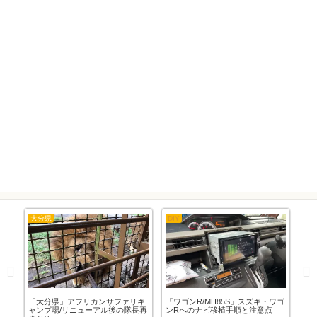
大分県
DIY
隊
草
「大分県」アフリカンサファリキ
「ワゴンR/MH85S」スズキ・ワゴ
「
使
ャンプ場/リニューアル後の隊長再
ンRへのナビ移植手順と注意点
日