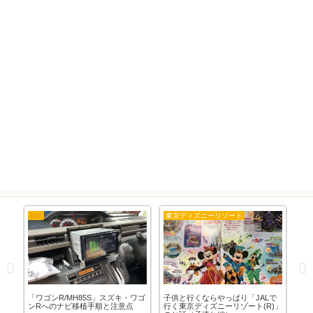
DIY
東京ディズニーリゾート
隊
り付
「ワゴンR/MH85S」スズキ・ワゴ
子供と行くならやっぱり「JALで
ま
ンRへのナビ移植手順と注意点
行く東京ディズニーリゾート(R)」