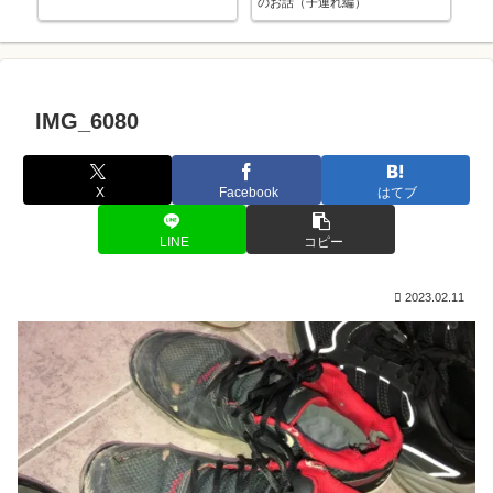
のお話（子連れ編）
中
し
IMG_6080
X
Facebook
はてブ
LINE
コピー
2023.02.11