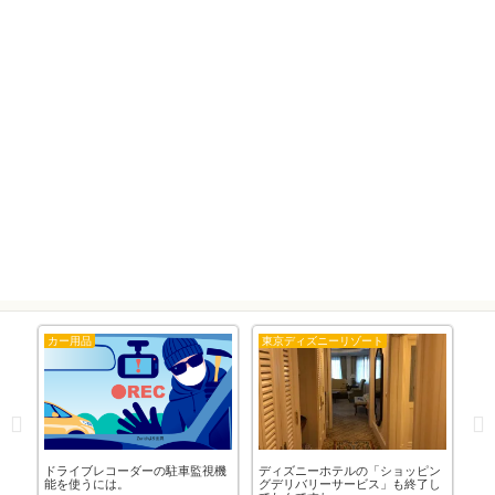
カー用品
東京ディズニーリゾート
カ
の
ドライブレコーダーの駐車監視機
ディズニーホテルの「ショッピン
「
能を使うには。
グデリバリーサービス」も終了し
や