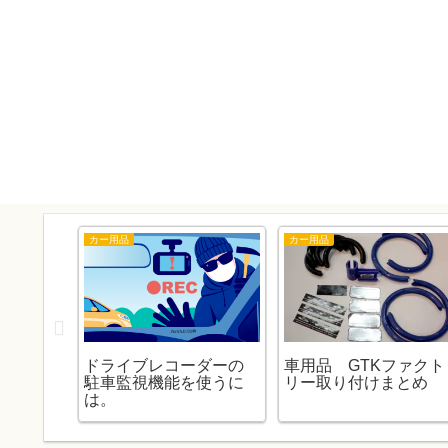
カー用品
カー用品
」にな
ドライブレコーダーの
車用品 GTKファクト
ぱり車
駐車監視機能を使うに
リー取り付けまとめ
交換しま
は。