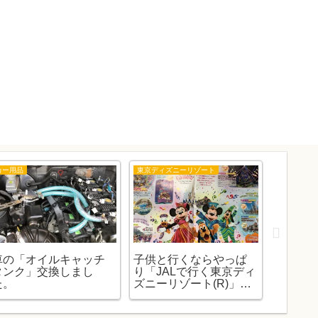
カー用品
東京ディズニーリゾート
隊長購入商
車の「オイルキャッチ
子供と行くならやっぱ
「100
タンク」交換しまし
り「JALで行く東京ディ
酢の除
た。
ズニーリゾート(R)」の
した。
お話（子連れ編）