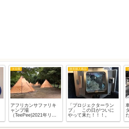
大分県
隊長購入商品
アフリカンサファリキ
「プロジェクターラン
ャンプ場
プ」 この日がついに
（TeePee)2021年リニ
やって来た！！！。
ューアルです。（予約
日も）