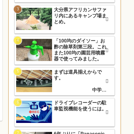
大分県アフリカンサファ
リ内にあるキャンプ場ま
とめ。
「100均のダイソー」お
酢の除草剤第三段。これ
また100均の園芸用噴霧
器で使ってみました。
まずは道具揃えからで
す。
中学入
学でソフトテニス部に入
部しました。
ドライブレコーダーの駐
車監視機能を使うには。
6年ぶりに「Panasonic