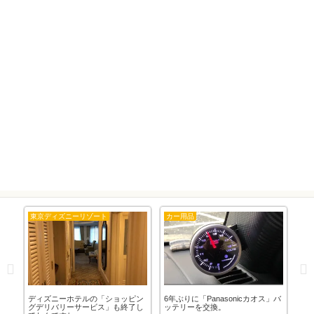
東京ディズニーリゾート
カー用品
隊
ディズニーホテルの「ショッピン
6年ぶりに「Panasonicカオス」バ
「1
。
グデリバリーサービス」も終了し
ッテリーを交換。
剤