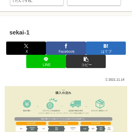
てたんですね。
部
sekai-1
X
Facebook
はてブ
LINE
コピー
2021.11.14