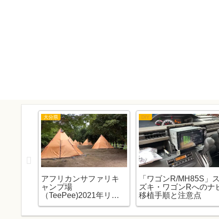
大分県
DIY
ファクト
アフリカンサファリキ
「ワゴンR/MH85S」
とめ
ャンプ場
ズキ・ワゴンRへのナ
（TeePee)2021年リニ
移植手順と注意点
ューアルです。（予約
日も）