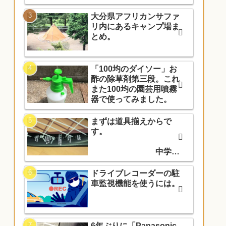
大分県アフリカンサファ
リ内にあるキャンプ場ま
とめ。
「100均のダイソー」お
酢の除草剤第三段。これ
また100均の園芸用噴霧
器で使ってみました。
まずは道具揃えからで
す。
中学入
学でソフトテニス部に入
部しました。
ドライブレコーダーの駐
車監視機能を使うには。
6年ぶりに「Panasonic