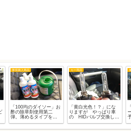
隊長購入商品
カー用品
ス
「100均のダイソー」お
「黄白光色！？」にな
ビ
酢の除草剤使用第二
りますが やっぱり車
弾。薄めるタイプを使
の HIDバルブ交換しま
ってみました。
す！。
