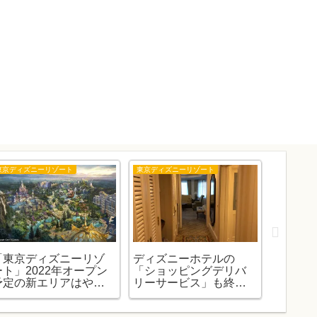
東京ディズニーリゾート
東京ディズニーリゾート
隊長購入商
「東京ディズニーリゾ
ディズニーホテルの
「100
ート」2022年オープン
「ショッピングデリバ
酢の除
予定の新エリアはやっ
リーサービス」も終了
れまた1
ぱり2024年に延期です
してたんですね。
霧器で
。
た。