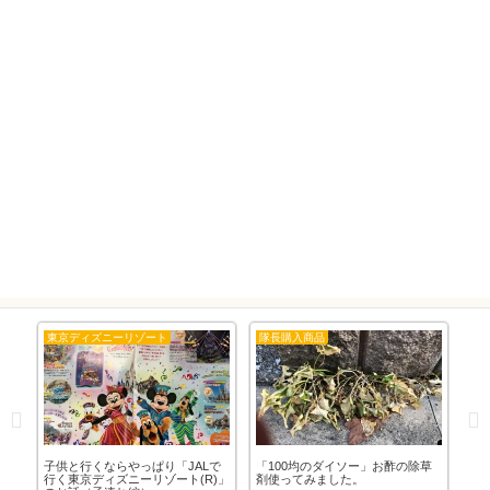
東京ディズニーリゾート
隊長購入商品
東
が
子供と行くならやっぱり「JALで
「100均のダイソー」お酢の除草
「東
し
行く東京ディズニーリゾート(R)」
剤使ってみました。
年