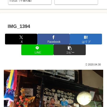
のお話（子連れ編）
ぱり
IMG_1394
X
Facebook
はてブ
LINE
コピー
2020.04.30