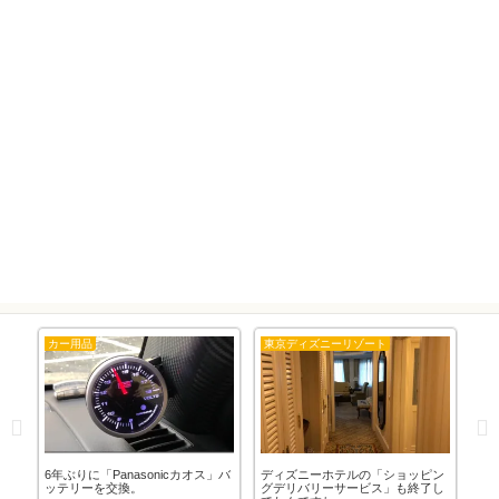
カー用品
東京ディズニーリゾート
隊
草
6年ぶりに「Panasonicカオス」バ
ディズニーホテルの「ショッピン
ま
使
ッテリーを交換。
グデリバリーサービス」も終了し