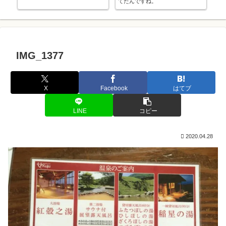
てたんですね。
中
し
IMG_1377
X
Facebook
はてブ
LINE
コピー
2020.04.28