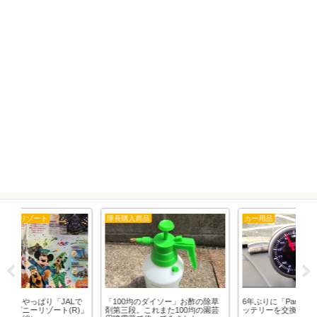
カー用品
東京ディズニーリゾート
」お酢の除草
6年ぶりに「Panasonicカオス」バ
ディズニーホテルの「ショッピン
00均の園芸
ッテリーを交換。
グデリバリーサービス」も終了し