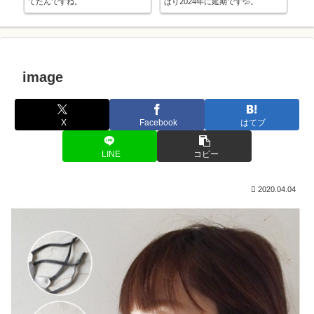
てたんですね。
ぱり2024年に延期です💦。
っ
image
X
Facebook
はてブ
LINE
コピー
2020.04.04