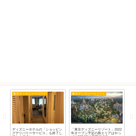
東京ディズニーリゾート
東京ディズニーリゾート
隊
ディズニーホテルの「ショッピン
「東京ディズニーリゾート」2022
「1
ルで
グデリバリーサービス」も終了し
年オープン予定の新エリアはやっ
剤