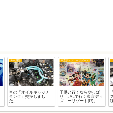
カー用品
東京ディズニーリゾート
D
車の「オイルキャッチ
子供と行くならやっぱ
タンク」交換しまし
り「JALで行く東京ディ
た。
ズニーリゾート(R)」の
お話（子連れ編）