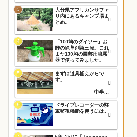
大分県アフリカンサファ
リ内にあるキャンプ場ま
とめ。
「100均のダイソー」お
酢の除草剤第三段。これ
また100均の園芸用噴霧
器で使ってみました。
まずは道具揃えからで
す。
中学入
学でソフトテニス部に入
部しました。
ドライブレコーダーの駐
車監視機能を使うには。
6年ぶりに「Panasonic