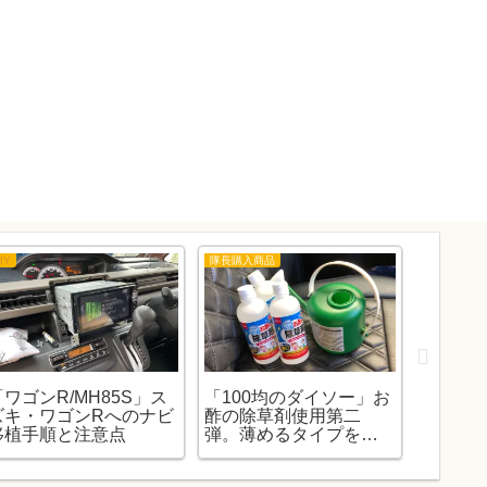
IY
隊長購入商品
隊長購入商
「ワゴンR/MH85S」ス
「100均のダイソー」お
「100
ズキ・ワゴンRへのナビ
酢の除草剤使用第二
酢の除
移植手順と注意点
弾。薄めるタイプを使
した。
ってみました。