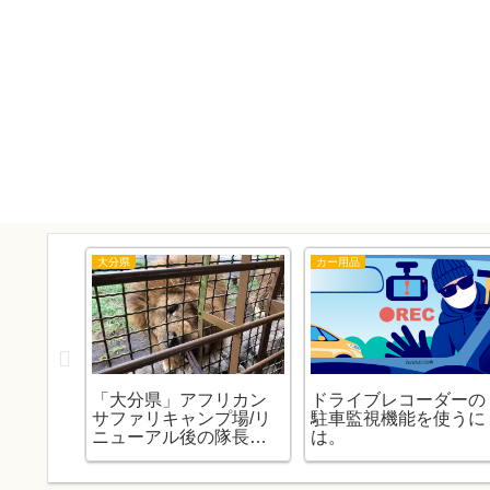
大分県
カー用品
ファクト
「大分県」アフリカン
ドライブレコーダーの
とめ
サファリキャンプ場/リ
駐車監視機能を使うに
ニューアル後の隊長再
は。
まとめ。