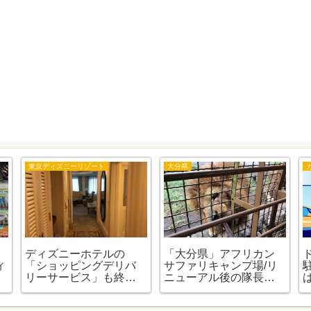
東京ディズニーリゾート
大分県
ディズニーホテルの
「大分県」アフリカン
ィ
「ショッピングデリバ
サファリキャンプ場/リ
の
リーサービス」も終了
ニューアル後の隊長再
してたんですね。
まとめ。