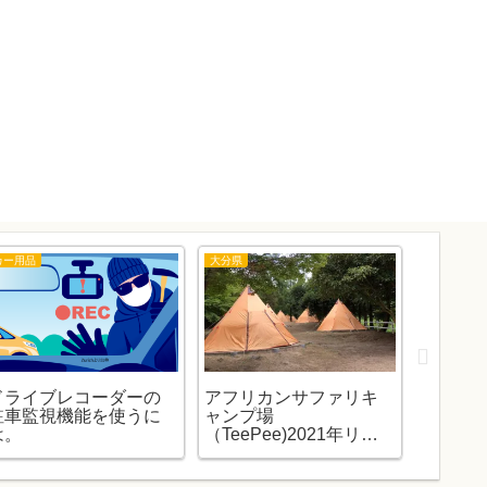
カー用品
大分県
DIY
ドライブレコーダーの
アフリカンサファリキ
「DIY
駐車監視機能を使うに
ャンプ場
残り湯
は。
（TeePee)2021年リニ
たので
ューアルです。（予約
予想外
日も）