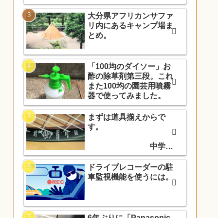
大分県アフリカンサファ
リ内にあるキャンプ場ま
とめ。
「100均のダイソー」お
酢の除草剤第三段。これ
また100均の園芸用噴霧
器で使ってみました。
まずは道具揃えからで
す。
中学入
学でソフトテニス部に入
部しました。
ドライブレコーダーの駐
車監視機能を使うには。
6年ぶりに「Panasonic