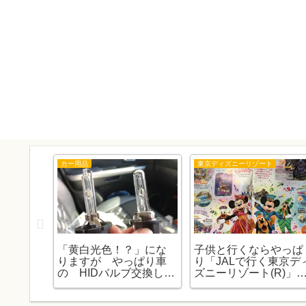
カー用品
東京ディズニーリゾート
ソー」お
「黄白光色！？」にな
子供と行くならやっぱ
第二
りますが やっぱり車
り「JALで行く東京デ
プを使
の HIDバルブ交換しま
ズニーリゾート(R)」
す！。
お話（子連れ編）