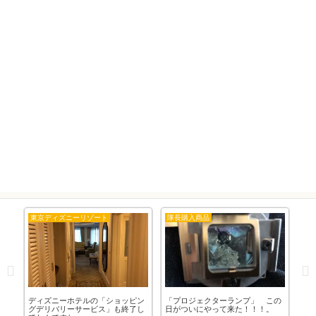
東京ディズニーリゾート
隊長購入商品
東
ディズニーホテルの「ショッピン
「プロジェクターランプ」 この
子
ルで
グデリバリーサービス」も終了し
日がついにやって来た！！！。
行く