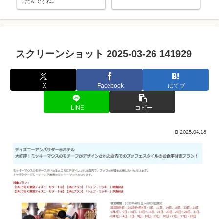
てたんですね。
の
スクリーンショット 2025-03-26 141929
X
Facebook
はてブ
LINE
コピー
2025.04.18