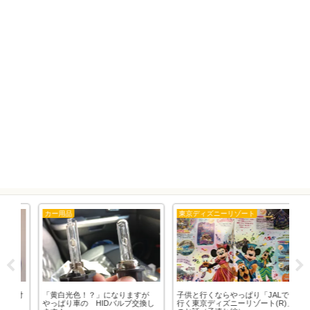
東京ディズニーリゾート
大分県
になりますが
子供と行くならやっぱり「JALで
アフリカンサファリキャンプ場
Dバルブ交換し
行く東京ディズニーリゾート(R)」
（TeePee)2021年リニューアル