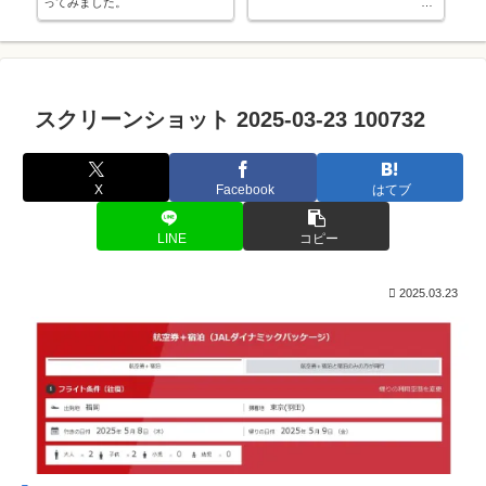
ってみました。
す
中学入学でソフトテニス部に入部
しました。
スクリーンショット 2025-03-23 100732
X
Facebook
はてブ
LINE
コピー
2025.03.23