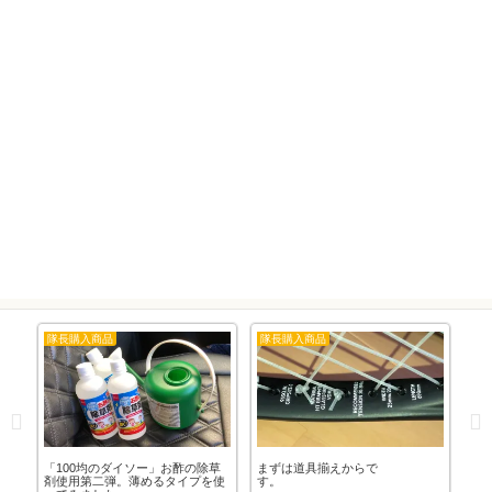
隊長購入商品
隊長購入商品
大
草
「100均のダイソー」お酢の除草
まずは道具揃えからで
ア
芸
剤使用第二弾。薄めるタイプを使
す。
（T