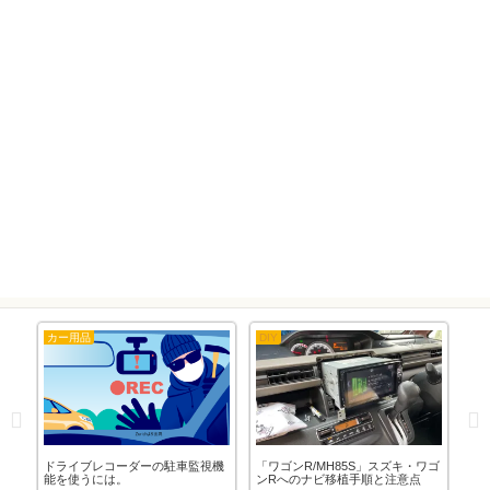
カー用品
DIY
東
草
ドライブレコーダーの駐車監視機
「ワゴンR/MH85S」スズキ・ワゴ
「東
使
能を使うには。
ンRへのナビ移植手順と注意点
年