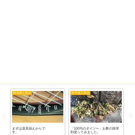
隊長購入商品
隊長購入商品
隊
」バ
まずは道具揃えからで
「100均のダイソー」お酢の除草
「
す。
剤使ってみました。
日