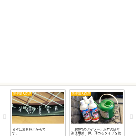
隊長購入商品
隊長購入商品
隊
草
まずは道具揃えからで
「100均のダイソー」お酢の除草
「
芸
す。
剤使用第二弾。薄めるタイプを使
日