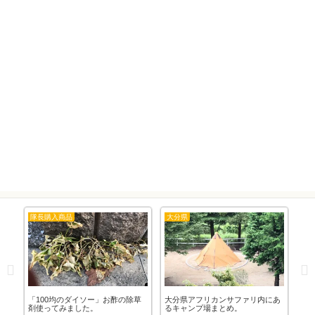
隊長購入商品
大分県
カ
22
「100均のダイソー」お酢の除草
大分県アフリカンサファリ内にあ
車
っ
剤使ってみました。
るキャンプ場まとめ。
け