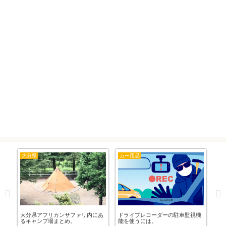
大分県
カー用品
隊
の
大分県アフリカンサファリ内にあ
ドライブレコーダーの駐車監視機
「1
るキャンプ場まとめ。
能を使うには。
剤