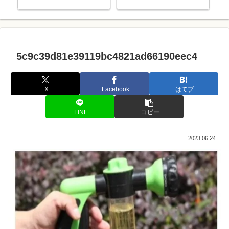
っ
5c9c39d81e39119bc4821ad66190eec4
X
Facebook
はてブ
LINE
コピー
2023.06.24