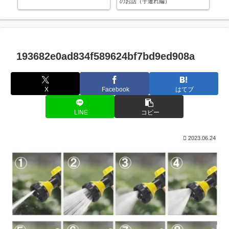
のお話（子連れ編）
193682e0ad834f589624bf7bd9ed908a
X
Facebook
はてブ
LINE
コピー
2023.06.24