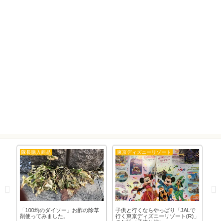
隊長購入商品
東京ディズニーリゾート
隊
」バ
「100均のダイソー」お酢の除草
子供と行くならやっぱり「JALで
「
剤使ってみました。
行く東京ディズニーリゾート(R)」
日