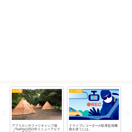
大分県
カー用品
DIY
草
アフリカンサファリキャンプ場
ドライブレコーダーの駐車監視機
「ワ
（TeePee)2021年リニューアルで
能を使うには。
ン