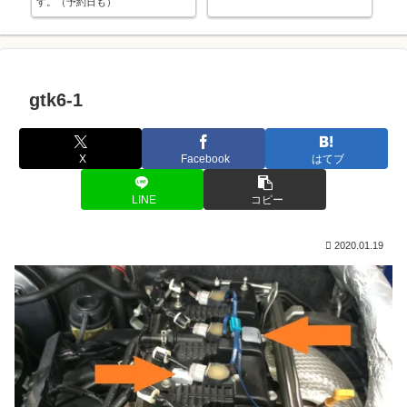
す。（予約日も）
gtk6-1
X
Facebook
はてブ
LINE
コピー
2020.01.19