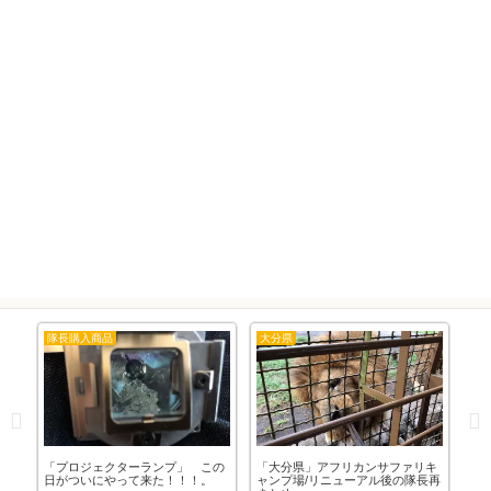
隊長購入商品
大分県
カ
交
「プロジェクターランプ」 この
「大分県」アフリカンサファリキ
6年
日がついにやって来た！！！。
ャンプ場/リニューアル後の隊長再
ッ