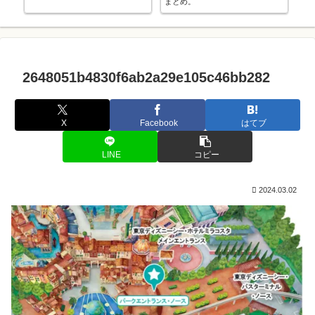
まとめ。
2648051b4830f6ab2a29e105c46bb282
X
Facebook
はてブ
LINE
コピー
2024.03.02