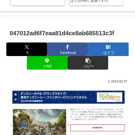
ぱり2024年に延期です💦。
す
047012ad6f7eaa81d4ce8ab685513c3f
X
Facebook
はてブ
LINE
コピー
2024.02.27