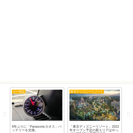
カー用品
東京ディズニーリゾート
大
り付
6年ぶりに「Panasonicカオス」バ
「東京ディズニーリゾート」2022
ア
ッテリーを交換。
年オープン予定の新エリアはやっ
（T