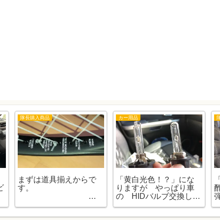
隊長購入商品
カー用品
ス
まずは道具揃えからで
「黄白光色！？」にな
ビ
す。
りますが やっぱり車
の HIDバルブ交換しま
す！。
中学入学でソフトテニ