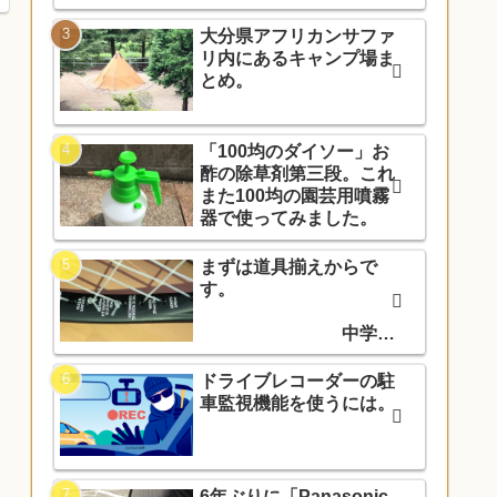
大分県アフリカンサファ
リ内にあるキャンプ場ま
とめ。
「100均のダイソー」お
酢の除草剤第三段。これ
また100均の園芸用噴霧
器で使ってみました。
まずは道具揃えからで
す。
中学入
学でソフトテニス部に入
部しました。
ドライブレコーダーの駐
車監視機能を使うには。
6年ぶりに「Panasonic