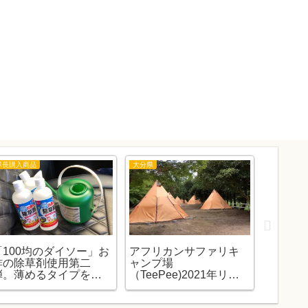
隊長購入商品
大分県
東京ディズ
「100均のダイソー」お
アフリカンサファリキ
「東京
酢の除草剤使用第二
ャンプ場
ート」2
弾。薄めるタイプを使
（TeePee)2021年リニ
予定の
ってみました。
ューアルです。（予約
ぱり20
日も）
💦。