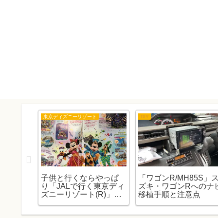
東京ディズニーリゾート
DIY
が風呂の
子供と行くならやっぱ
「ワゴンR/MH85S」
くなっ
り「JALで行く東京ディ
ズキ・ワゴンRへのナ
したが
ズニーリゾート(R)」の
移植手順と注意点
した。
お話（子連れ編）