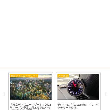
東京ディズニーリゾート
カー用品
カ
草
「東京ディズニーリゾート」2022
6年ぶりに「Panasonicカオス」バ
ド
年オープン予定の新エリアはやっ
ッテリーを交換。
能