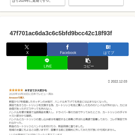
ぱり2024年に延期です💦。
47f701ac6da3c6c5bfd9bcc42c18f93f
X
Facebook
はてブ
LINE
コピー
2022.12.03