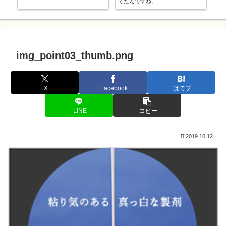
てたんですね。
が
img_point03_thumb.png
X
Facebook
はてブ
LINE
コピー
2019.10.12