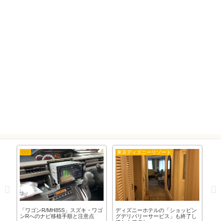
DIY
東京ディズニーリゾート
DIY
22
「ワゴンR/MH85S」スズキ・ワゴ
ディズニーホテルの「ショッピン
「D
っ
ンRへのナビ移植手順と注意点
グデリバリーサービス」も終了し
吸