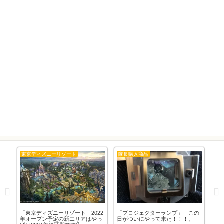
東京ディズニーリゾート
隊長購入商品
カ
」バ
「東京ディズニーリゾート」2022
「プロジェクターランプ」 この
車
年オープン予定の新エリアはやっ
日がついにやって来た！！！。
換