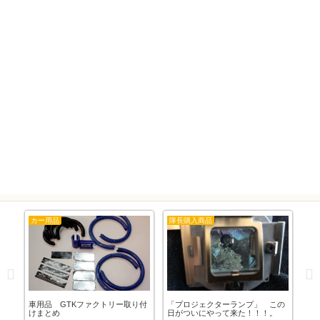
カー用品
隊長購入商品
DIY
を
車用品 GTKファクトリー取り付
「プロジェクターランプ」 この
「ワ
た
けまとめ
日がついにやって来た！！！。
ン