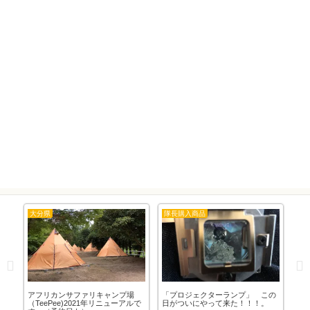
大分県
隊長購入商品
カ
交
アフリカンサファリキャンプ場
「プロジェクターランプ」 この
「
（TeePee)2021年リニューアルで
日がついにやって来た！！！。
や