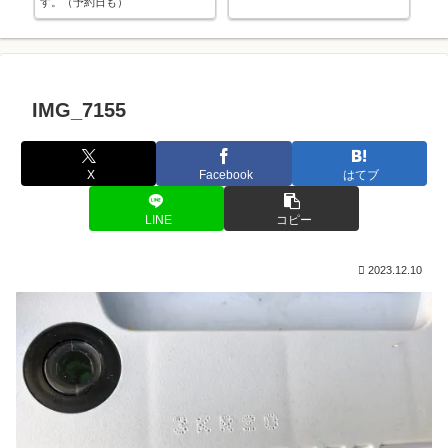
す。（予約日も）
ま
IMG_7155
X
Facebook
はてブ
LINE
コピー
2023.12.10