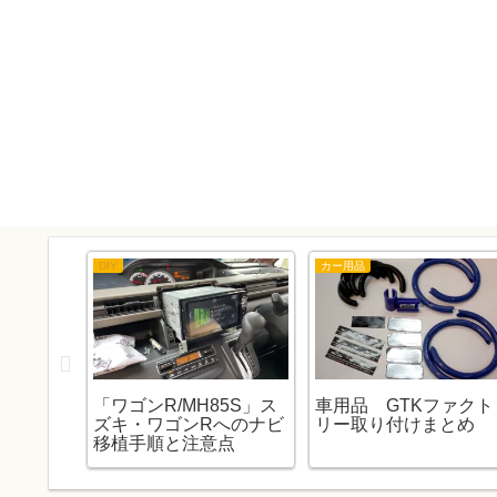
DIY
カー用品
ソー」お
「ワゴンR/MH85S」ス
車用品 GTKファクト
てみま
ズキ・ワゴンRへのナビ
リー取り付けまとめ
移植手順と注意点