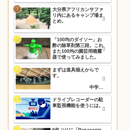
大分県アフリカンサファ
リ内にあるキャンプ場ま
とめ。
「100均のダイソー」お
酢の除草剤第三段。これ
また100均の園芸用噴霧
器で使ってみました。
まずは道具揃えからで
す。
中学入
学でソフトテニス部に入
部しました。
ドライブレコーダーの駐
車監視機能を使うには。
6年ぶりに「Panasonic