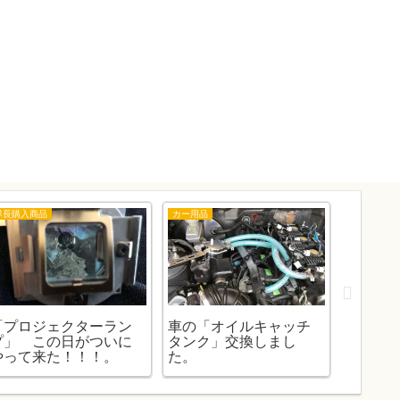
隊長購入商品
カー用品
東京ディズ
「プロジェクターラン
車の「オイルキャッチ
子供と
プ」 この日がついに
タンク」交換しまし
り「JA
やって来た！！！。
た。
ズニーリ
お話（