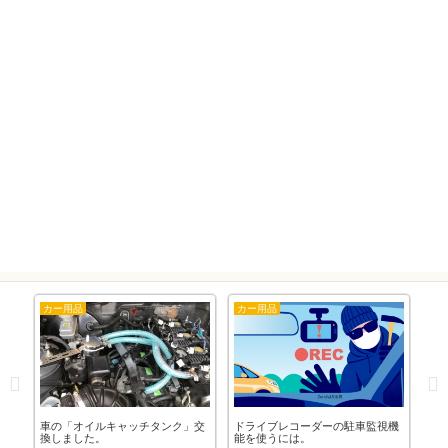
カー用品
カー用品
カ
草
車の「オイルキャッチタンク」交
ドライブレコーダーの駐車監視機
「
使
換しました。
能を使うには。
や