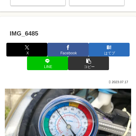
ま
IMG_6485
X
Facebook
はてブ
LINE
コピー
2023.07.17