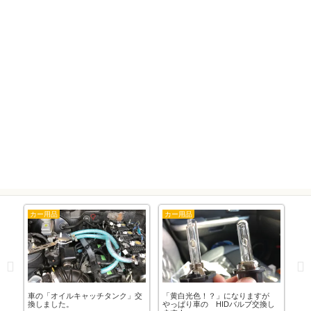
カー用品
カー用品
東
」バ
車の「オイルキャッチタンク」交
「黄白光色！？」になりますが
「東
換しました。
やっぱり車の HIDバルブ交換し
年