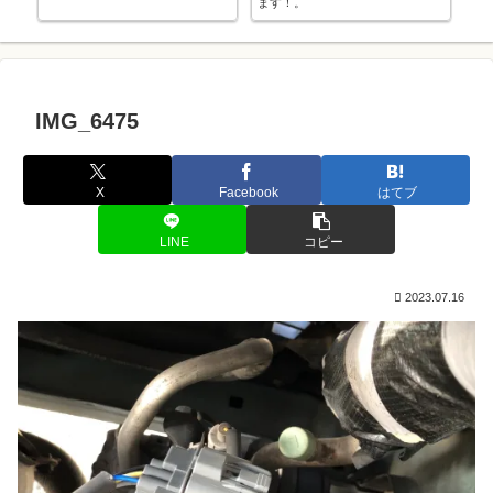
ます！。
ぱり
IMG_6475
X
Facebook
はてブ
LINE
コピー
2023.07.16