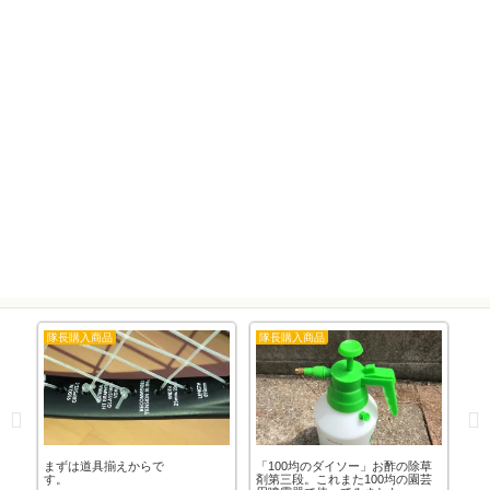
隊長購入商品
隊長購入商品
カ
22
まずは道具揃えからで
「100均のダイソー」お酢の除草
ド
っ
す。
剤第三段。これまた100均の園芸
能