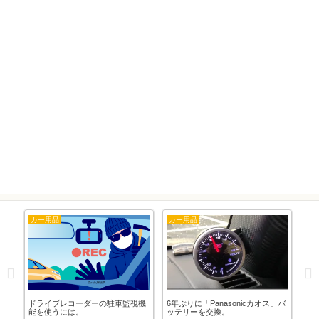
カー用品
カー用品
隊
で
ドライブレコーダーの駐車監視機
6年ぶりに「Panasonicカオス」バ
「1
)」
能を使うには。
ッテリーを交換。
剤