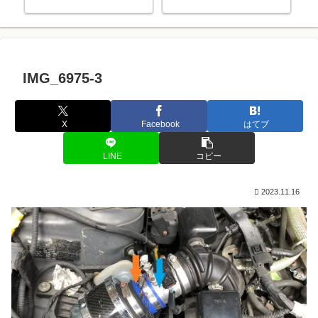
っ
IMG_6975-3
X
Facebook
はてブ
LINE
コピー
2023.11.16