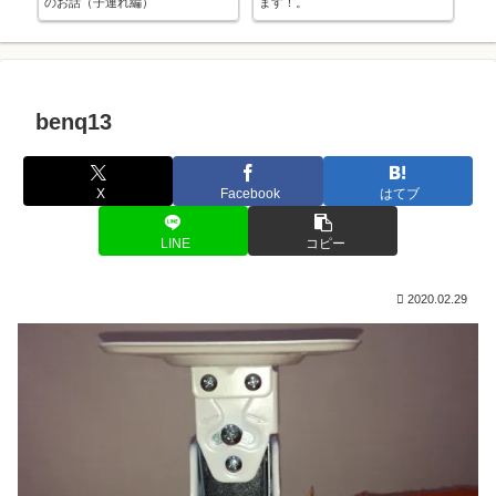
のお話（子連れ編）
ます！。
benq13
X
Facebook
はてブ
LINE
コピー
2020.02.29