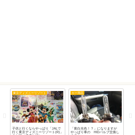
東京ディズニーリゾート
カー用品
カ
あ
子供と行くならやっぱり「JALで
「黄白光色！？」になりますが
車
行く東京ディズニーリゾート(R)」
やっぱり車の HIDバルブ交換し
け