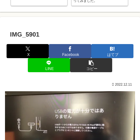
ってみました。
ま
IMG_5901
X
Facebook
はてブ
LINE
コピー
2022.12.11