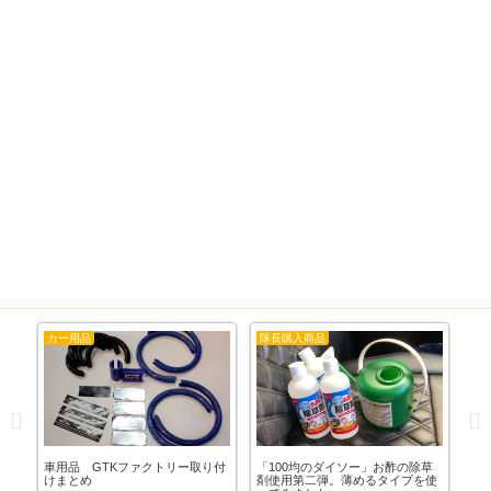
カー用品
隊長購入商品
カ
22
車用品 GTKファクトリー取り付
「100均のダイソー」お酢の除草
「
っ
けまとめ
剤使用第二弾。薄めるタイプを使
や