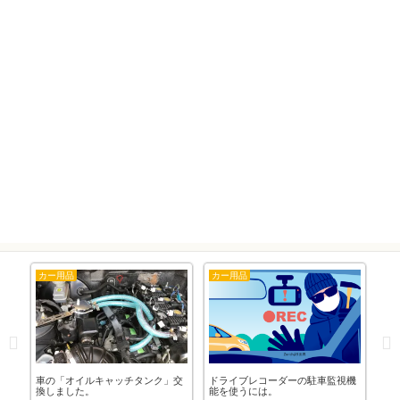
カー用品
カー用品
隊
」バ
車の「オイルキャッチタンク」交
ドライブレコーダーの駐車監視機
「1
換しました。
能を使うには。
剤