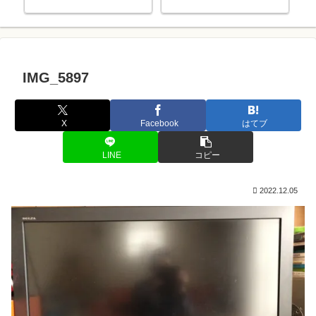
っ
IMG_5897
X
Facebook
はてブ
LINE
コピー
2022.12.05